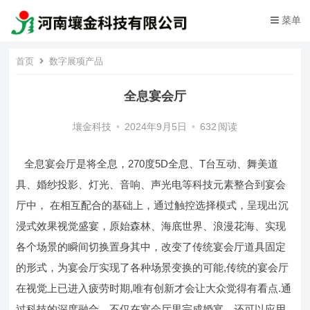
菜单
首页
数字展项产品
全息宴会厅
壤金科技
•
2024年9月5日
•
632
阅读
全息宴会厅是将全息，270度5D全息、T台互动、舞美道
具、婚纱投影、灯光、音响、声光电等科技元素整合到宴会
厅中， 在相互配合的基础上，通过触控选择模式，呈现出沉
浸式效果视觉盛宴，原始森林、海底世界、浪漫花海、实现
各个场景的瞬间切换置身其中，改变了传统宴会厅道具固定
的形式，为宴会厅实现了各种场景变换的可能,传统的宴会厅
在视觉上已进入疲劳时期,唯有创新才会让大众觉得有看点.通
过科技的深度融合，不仅在宴会厅里完成婚宴，还可以应用